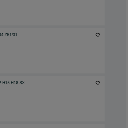
Z45/25 Z60/34 Z51/31
12 H15 H18 SX