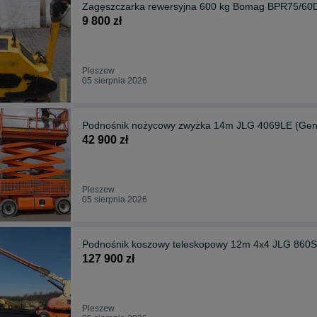
Zagęszczarka rewersyjna 600 kg Bomag BPR75/6
9 800 zł
Pleszew
05 sierpnia 2026
Podnośnik nożycowy zwyżka 14m JLG 4069LE (Geni
42 900 zł
Pleszew
05 sierpnia 2026
Podnośnik koszowy teleskopowy 12m 4x4 JLG 860S
127 900 zł
Pleszew