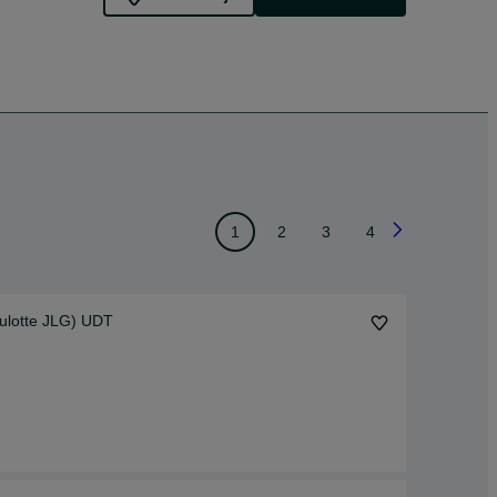
1
2
3
4
ulotte JLG) UDT