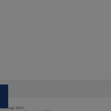
a
ć
X od
maja 2014