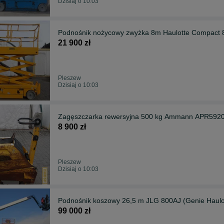
Dzisiaj o 10:03
Podnośnik nożycowy zwyżka 8m Haulotte Compact 
21 900 zł
Pleszew
Dzisiaj o 10:03
Zagęszczarka rewersyjna 500 kg Ammann APR592
8 900 zł
Pleszew
Dzisiaj o 10:03
Podnośnik koszowy 26,5 m JLG 800AJ (Genie Haulo
99 000 zł