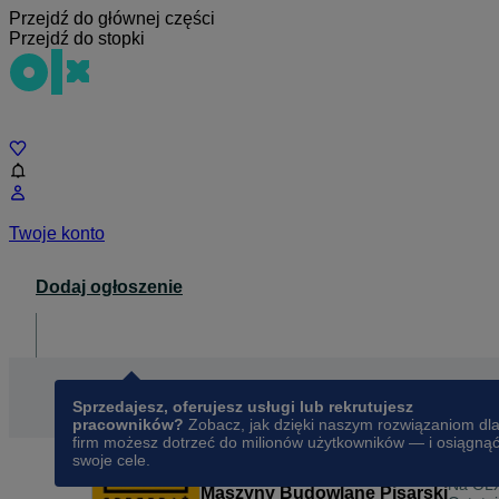
Przejdź do głównej części
Przejdź do stopki
Czat
Twoje konto
Dodaj ogłoszenie
Dla biznesu
opens in a new tab
Sprzedajesz, oferujesz usługi lub rekrutujesz
pracowników?
Zobacz, jak dzięki naszym rozwiązaniom dl
firm możesz dotrzeć do milionów użytkowników — i osiągną
swoje cele.
Na OL
Maszyny Budowlane Pisarski